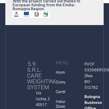
With the project carried out thanks to
European funding from the Emilia-
Romagna Region.
5.9
MENÙ
PI/CF
S.R.L.
0335669120
Home
CARE
|Rea
WEIGHTING
BO-
Company
SYSTEM
512782
Certifications
Via
Bologna
Ischia, 2
Industry
Business
40017
Division
Office