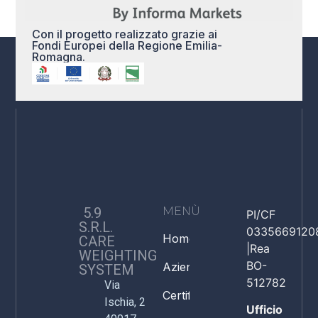
Con il progetto realizzato grazie ai
Fondi Europei della Regione Emilia-
Romagna.
5.9
MENÙ
PI/CF
S.R.L.
0335669120
Home
CARE
|Rea
WEIGHTING
BO-
Azienda
SYSTEM
512782
Via
Certificazioni
Ischia, 2
Ufficio