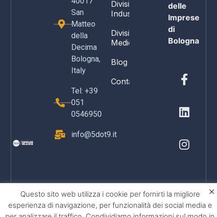
40017
Divisione
delle
San
Industria
Imprese
Matteo
di
Divisione
della
Bologna
Medicale
Decima
Bologna,
Blog
Italy
Contatti
Tel: +39
051
0546950
info@5dot9.it
×
Questo sito web utilizza i cookie per fornirti la migliore
esperienza di navigazione, per funzionalità dei social media e
per analizzare il traffico. Condividiamo informazioni sul modo in