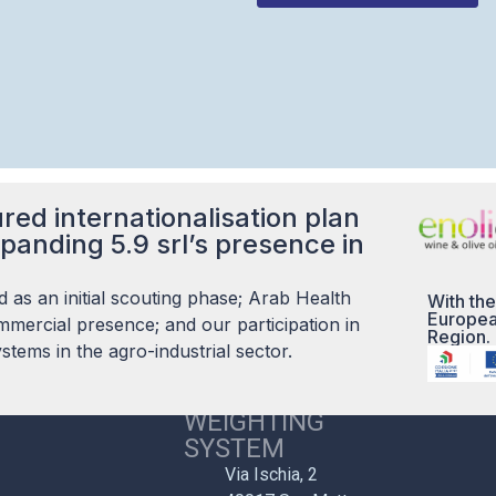
This
field
should
be left
blank
red internationalisation plan
panding 5.9 srl’s presence in
 as an initial scouting phase; Arab Health
With the
Europea
mercial presence; and our participation in
Region.
tems in the agro-industrial sector.
5.9 S.R.L. CARE
WEIGHTING
SYSTEM
Via Ischia, 2