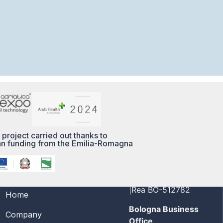
 project carried out thanks to
n funding from the Emilia-Romagna
MENÙ
PI/CF 03356691208
|Rea BO-512782
Home
Bologna Business
Company
Office