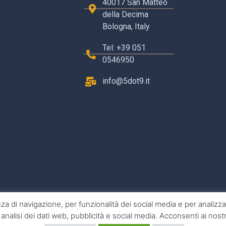
40017 San Matteo
della Decima
Bologna, Italy
Tel: +39 051
0546950
info@5dot9.it
nza di navigazione, per funzionalità dei social media e per analizzare
analisi dei dati web, pubblicità e social media. Acconsenti ai nostri