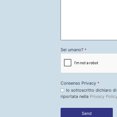
Sei umano?
*
Consenso Privacy
*
Io sottoscritto dichiaro d
riportata nella
Privacy Polic
Send