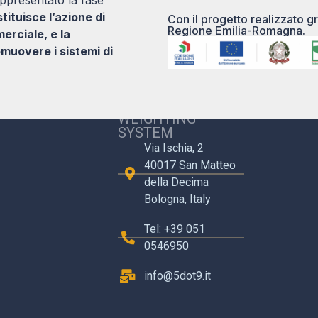
ituisce l’azione di
Con il progetto realizzato gr
Regione Emilia-Romagna.
rciale, e la
muovere i sistemi di
5.9 S.R.L. CARE
WEIGHTING
SYSTEM
Via Ischia, 2
40017 San Matteo
della Decima
Bologna, Italy
Tel: +39 051
0546950
info@5dot9.it