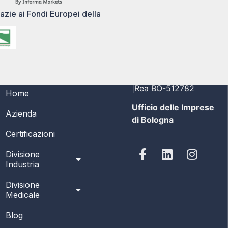
azie ai Fondi Europei della
MENÙ
PI/CF 03356691208
|Rea BO-512782
Home
Ufficio delle Imprese
Azienda
di Bologna
Certificazioni
Divisione
Industria
Divisione
Medicale
Blog