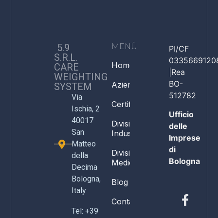
5.9
MENÙ
PI/CF
S.R.L.
0335669120
Home
CARE
|Rea
WEIGHTING
BO-
Azienda
SYSTEM
512782
Via
Certificazioni
Ischia, 2
Ufficio
40017
Divisione
delle
San
Industria
Imprese
Matteo
di
Divisione
della
Bologna
Medicale
Decima
Bologna,
Blog
Italy
Contatti
Tel: +39