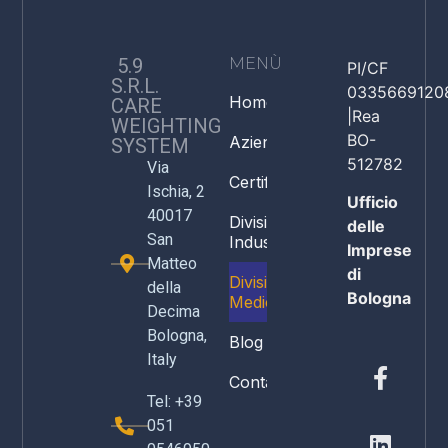
5.9
MENÙ
PI/CF
S.R.L.
0335669120
Home
CARE
|Rea
WEIGHTING
BO-
Azienda
SYSTEM
512782
Via
Certificazioni
Ischia, 2
Ufficio
40017
Divisione
delle
San
Industria
Imprese
Matteo
di
Divisione
della
Bologna
Medicale
Decima
Bologna,
Blog
Italy
Contatti
Tel: +39
051