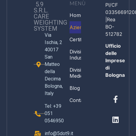
5.9
MENÙ
PI/CF
S.R.L.
0335669120
Home
CARE
|Rea
WEIGHTING
BO-
Azienda
SYSTEM
512782
Via
Certificazioni
Ischia, 2
Ufficio
40017
Divisione
delle
San
Industria
Imprese
Matteo
di
Divisione
della
Bologna
Medicale
Decima
Bologna,
Blog
Italy
Contatti
Tel: +39
051
0546950
info@5dot9.it