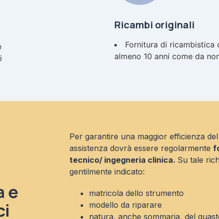
Ricambi originali
Fornitura di ricambistica 
e
almeno 10 anni come da nor
i
Per garantire una maggior efficienza del s
assistenza dovrà essere regolarmente
f
tecnico/ ingegneria clinica.
Su tale ric
gentilmente indicato:
a e
matricola dello strumento
ci
modello da riparare
natura, anche sommaria, del guast