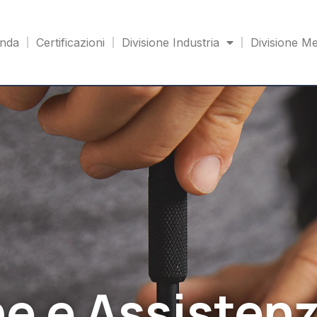
enda
Certificazioni
Divisione Industria
Divisione Me
e e Assisten