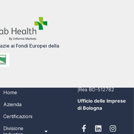
azie ai Fondi Europei della
MENÙ
PI/CF 03356691208
|Rea BO-512782
Home
Ufficio delle Imprese
Azienda
di Bologna
Certificazioni
Divisione