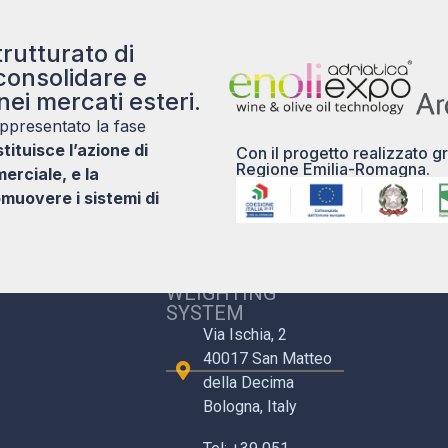
rutturato di
consolidare e
nei mercati esteri.
ppresentato la fase
ituisce l’azione di
Con il progetto realizzato gr
Regione Emilia-Romagna.
rciale, e la
muovere i sistemi di
5.9 S.R.L. CARE
WEIGHTING
SYSTEM
Via Ischia, 2
40017 San Matteo
della Decima
Bologna, Italy