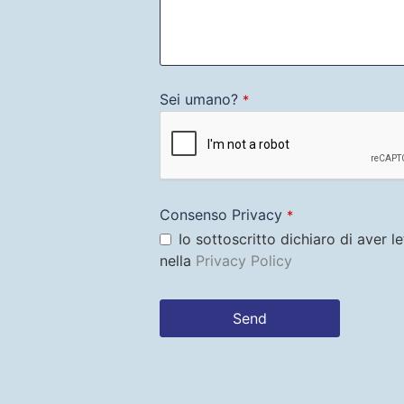
Sei umano?
*
Consenso Privacy
*
Io sottoscritto dichiaro di aver l
nella
Privacy Policy
Send
This
field
should
be left