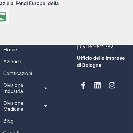
azie ai Fondi Europei della
MENÙ
PI/CF 03356691208
|Rea BO-512782
Home
Ufficio delle Imprese
Azienda
di Bologna
Certificazioni
Divisione
Industria
Divisione
Medicale
Blog
Contatti