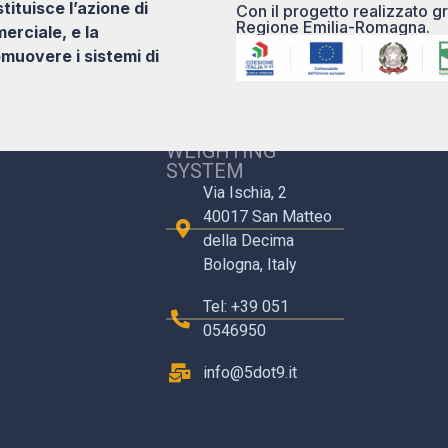
ituisce l’azione di
Con il progetto realizzato gr
Regione Emilia-Romagna.
rciale, e la
muovere i sistemi di
5.9 S.R.L. CARE
WEIGHTING
SYSTEM
Via Ischia, 2
40017 San Matteo
della Decima
Bologna, Italy
Tel: +39 051
0546950
info@5dot9.it