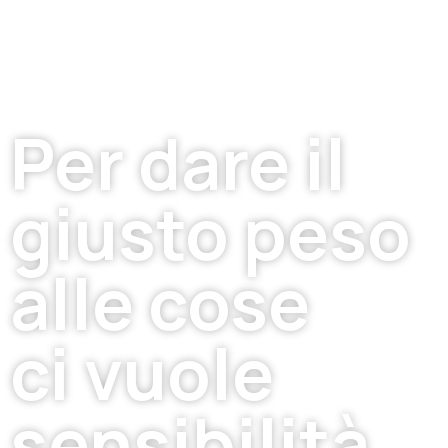
Per dare il
giusto peso
alle cose
ci vuole
sensibilità