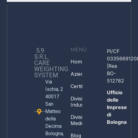
5.9
MENÙ
PI/CF
S.R.L.
0335669120
Home
CARE
|Rea
WEIGHTING
BO-
Azienda
SYSTEM
512782
Via
Certificazioni
Ischia, 2
Ufficio
40017
Divisione
delle
San
Industria
Imprese
Matteo
di
Divisione
della
Bologna
Medicale
Decima
Bologna,
Blog