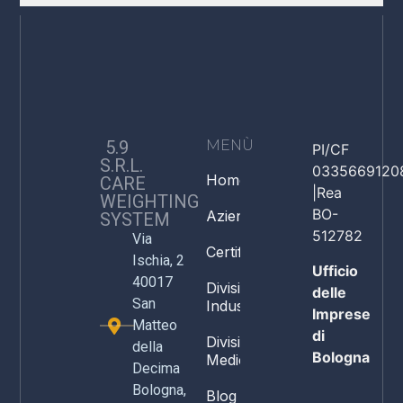
5.9
MENÙ
PI/CF
S.R.L.
0335669120
Home
CARE
|Rea
WEIGHTING
BO-
Azienda
SYSTEM
512782
Via
Certificazioni
Ischia, 2
Ufficio
40017
Divisione
delle
San
Industria
Imprese
Matteo
di
Divisione
della
Bologna
Medicale
Decima
Bologna,
Blog