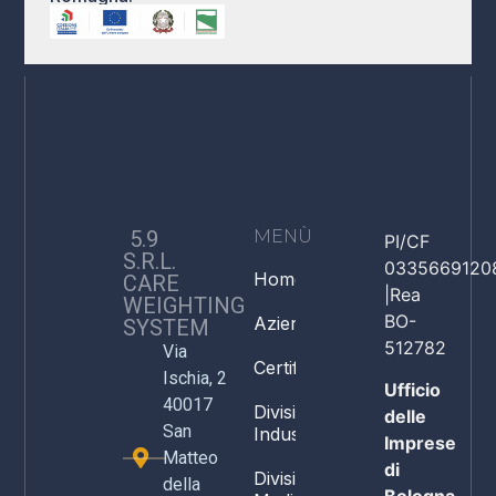
5.9
MENÙ
PI/CF
S.R.L.
0335669120
Home
CARE
|Rea
WEIGHTING
BO-
Azienda
SYSTEM
512782
Via
Certificazioni
Ischia, 2
Ufficio
40017
Divisione
delle
San
Industria
Imprese
Matteo
di
Divisione
della
Bologna