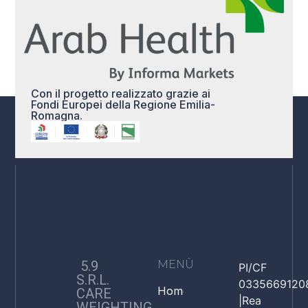
Con il progetto realizzato grazie ai
Fondi Europei della Regione Emilia-
Romagna.
5.9
MENÙ
PI/CF
S.R.L.
0335669120
Home
CARE
|Rea
WEIGHTING