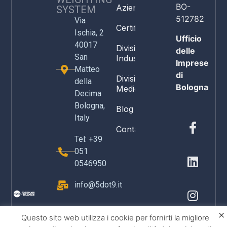
BO-
Azienda
SYSTEM
512782
Via
Certificazioni
Ischia, 2
Ufficio
40017
Divisione
delle
San
Industria
Imprese
Matteo
di
Divisione
della
Bologna
Medicale
Decima
Bologna,
Blog
Italy
Contatti
Tel: +39
051
0546950
info@5dot9.it
×
Questo sito web utilizza i cookie per fornirti la migliore