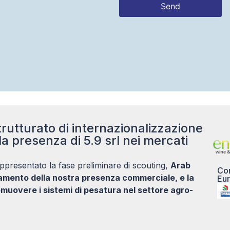
Send
This
field
should
be left
blank
rutturato di internazionalizzazione
la presenza di 5.9 srl nei mercati
ppresentato la fase preliminare di scouting,
Arab
Con
damento della nostra presenza commerciale, e la
Eur
muovere i sistemi di pesatura nel settore agro-
5.9 S.R.L. CARE