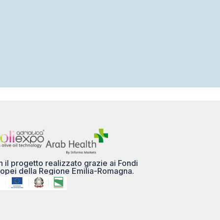
 il progetto realizzato grazie ai Fondi
opei della Regione Emilia-Romagna.
MENÙ
PI/CF 03356691208