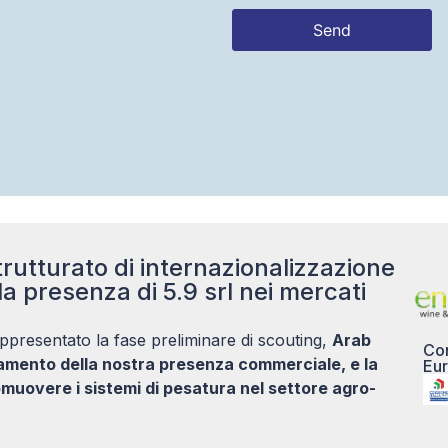
Send
This
field
should
be left
blank
rutturato di internazionalizzazione
la presenza di 5.9 srl nei mercati
ppresentato la fase preliminare di scouting,
Arab
Con
damento della nostra presenza commerciale, e la
Eur
muovere i sistemi di pesatura nel settore agro-