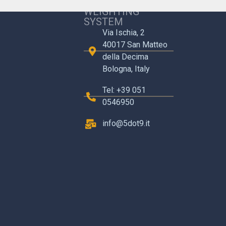
5.9 S.R.L. CARE
WEIGHTING
SYSTEM
Via Ischia, 2
40017 San Matteo
della Decima
Bologna, Italy
Tel: +39 051
0546950
info@5dot9.it