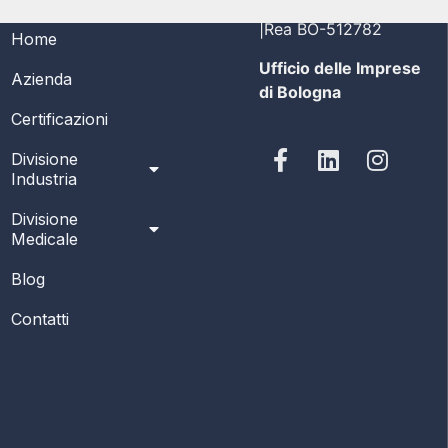
MENÙ
PI/CF 03356691208
|Rea BO-512782
Home
Ufficio delle Imprese
Azienda
di Bologna
Certificazioni
Divisione
Industria
Divisione
Medicale
Blog
Contatti