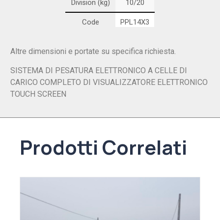
Division (kg)
10/20
Code
PPL14X3
Size m
14 x 3
Altre dimensioni e portate su specifica richiesta.
n. modules
3
SISTEMA DI PESATURA ELETTRONICO A CELLE DI
n. cells
8
CARICO COMPLETO DI VISUALIZZATORE ELETTRONICO
TOUCH SCREEN
Flow rate (t)
60
Division (kg)
20
Code
PPL18X3
Prodotti Correlati
Size m
18 x 3
n. modules
4
n. cells
8/10
Flow rate (t)
60/80