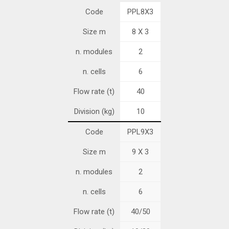
Code
PPL8X3
Size m
8 X 3
n. modules
2
n. cells
6
Flow rate (t)
40
Division (kg)
10
Code
PPL9X3
Size m
9 X 3
n. modules
2
n. cells
6
Flow rate (t)
40/50