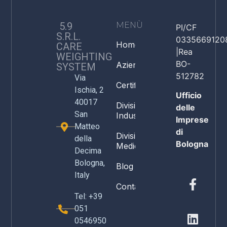
5.9
MENÙ
PI/CF
S.R.L.
0335669120
Home
CARE
|Rea
WEIGHTING
BO-
Azienda
SYSTEM
512782
Via
Certificazioni
Ischia, 2
Ufficio
40017
Divisione
delle
San
Industria
Imprese
Matteo
di
Divisione
della
Bologna
Medicale
Decima
Bologna,
Blog
Italy
Contatti
Tel: +39
051
0546950