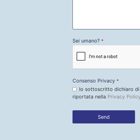
Sei umano?
*
Consenso Privacy
*
Io sottoscritto dichiaro d
riportata nella
Privacy Polic
Send
This
field