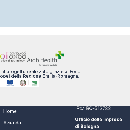
 il progetto realizzato grazie ai Fondi
opei della Regione Emilia-Romagna.
MENÙ
PI/CF 03356691208
|Rea BO-512782
Home
Ufficio delle Imprese
Azienda
di Bologna