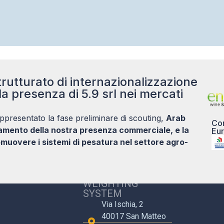
should
be left
blank
rutturato di internazionalizzazione
la presenza di 5.9 srl nei mercati
ppresentato la fase preliminare di scouting,
Arab
Con
damento della nostra presenza commerciale, e la
Eur
muovere i sistemi di pesatura nel settore agro-
5.9 S.R.L. CARE
WEIGHTING
SYSTEM
Via Ischia, 2
40017 San Matteo