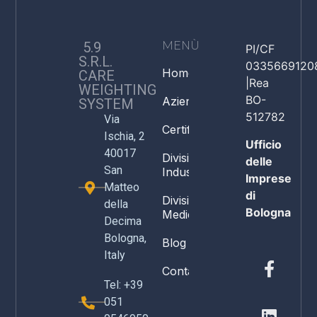
5.9
MENÙ
PI/CF
S.R.L.
0335669120
Home
CARE
|Rea
WEIGHTING
BO-
Azienda
SYSTEM
512782
Via
Certificazioni
Ischia, 2
Ufficio
40017
Divisione
delle
San
Industria
Imprese
Matteo
di
Divisione
della
Bologna
Medicale
Decima
Bologna,
Blog
Italy
Contatti
Tel: +39
051