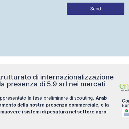
Send
This
field
should
be left
blank
rutturato di internazionalizzazione
la presenza di 5.9 srl nei mercati
ppresentato la fase preliminare di scouting,
Arab
Con
damento della nostra presenza commerciale, e la
Eur
muovere i sistemi di pesatura nel settore agro-