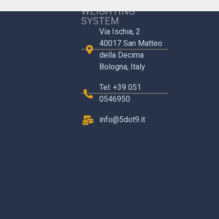
5.9 S.R.L. CARE
WEIGHTING
SYSTEM
Via Ischia, 2
40017 San Matteo
della Decima
Bologna, Italy
Tel: +39 051
0546950
info@5dot9.it