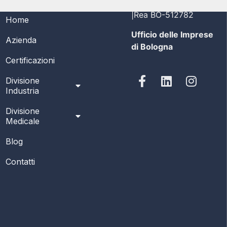
MENÙ
PI/CF 03356691208
|Rea BO-512782
Home
Ufficio delle Imprese
Azienda
di Bologna
Certificazioni
Divisione
Industria
Divisione
Medicale
Blog
Contatti