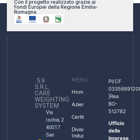
Con il progetto realizzato grazie ai
Fondi Europei della Regione Emilia-
Romagna.
5.9
MENÙ
PI/CF
S.R.L.
0335669120
Home
CARE
|Rea
WEIGHTING
BO-
Azienda
SYSTEM
512782
Via
Certificazioni
Ischia, 2
Ufficio
40017
Divisione
delle
San
Industria
Imprese