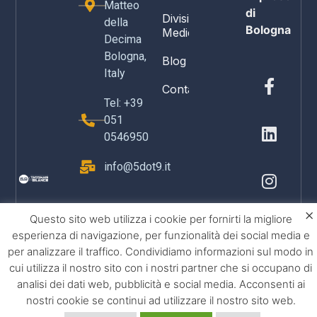
Matteo
di
Divisione
della
Bologna
Medicale
Decima
Bologna,
Blog
Italy
Contatti
Tel: +39
051
0546950
info@5dot9.it
×
Questo sito web utilizza i cookie per fornirti la migliore
esperienza di navigazione, per funzionalità dei social media e
per analizzare il traffico. Condividiamo informazioni sul modo in
cui utilizza il nostro sito con i nostri partner che si occupano di
analisi dei dati web, pubblicità e social media. Acconsenti ai
nostri cookie se continui ad utilizzare il nostro sito web.