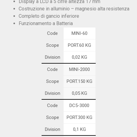
Scope
PORT.15000 KG
Display a LCD a 5 cifre altezza 17 mm
Costruzione in alluminio – magnesio alta resistenza
Division
10 KG
Completo di gancio inferiore
Funzionamento a Batteria
Code
MINI-60
Scope
PORT.60 KG
Division
0,02 KG
Code
MINI-2000
Scope
PORT.150 KG
Division
0,05 KG
Code
DC5-3000
Scope
PORT.300 KG
Division
0,1 KG